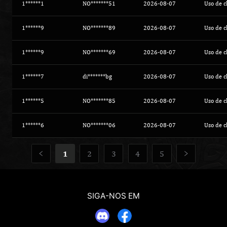
1******1
NO*******51
2026-08-07
Uso de c
1******9
NO*******89
2026-08-07
Uso de c
1******9
NO*******69
2026-08-07
Uso de c
1******7
di*******bg
2026-08-07
Uso de c
1******5
NO*******85
2026-08-07
Uso de c
1******6
NO*******06
2026-08-07
Uso de c
1
2
3
4
5
SIGA-NOS EM